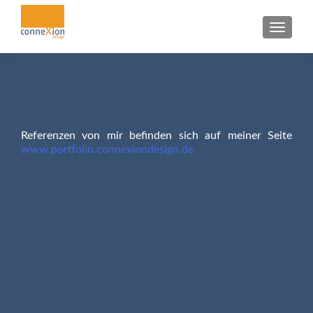
Z
MENU
u
m
I
n
Referenzen
h
a
Referenzen von mir befinden sich auf meiner Seite
l
www.portfolio.connexiondesign.de
t
s
p
r
i
n
g
e
n